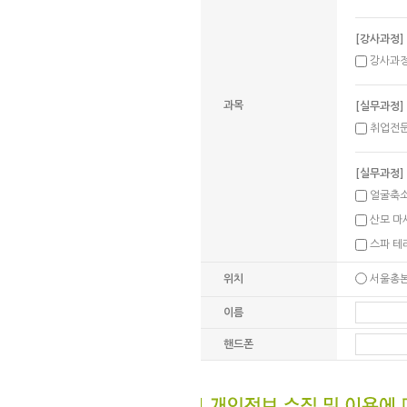
[강사과정]
강사과
과목
[실무과정]
취업전
[실무과정]
얼굴축
산모 마
스파 테
위치
서울총
이름
핸드폰