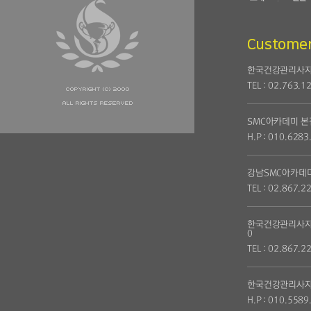
1. 개인정보 취
사는 회원가입, 
Customer
한국건강관리사자
각종 서비스의 제
TEL : 02.763.1
집하고 있습니다.
SMC아카데미 본
H.P : 010.6283
① 고유식별정보
강남SMC아카데
TEL : 02.867.2
성명, 생년월일,
한국건강관리사자
0
② 수집 항목
TEL : 02.867.2
한국건강관리사자
<일반/어린이 회
H.P : 010.5589