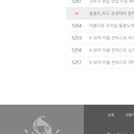
5281
크루즈 취업 면접 시험 헤
울릉도,독도 정광태와 함
5264
아름다운 우리섬 울릉도
5259
K-뷰쳐 미용 컨테스트 피
5258
K-뷰쳐 미용 컨테스트 
5257
K-뷰쳐 미용 컨테스트 개