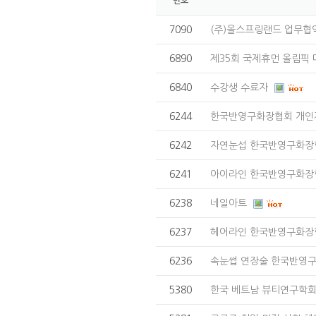
번호
7090
(주)올스프링랜드 업무협
6890
제35회 국제휴먼 올림픽
6840
수강생 수료자
6244
한국반영구화장협회 개인
6242
자연눈섭 한국반영구화장
6241
아이라인 한국반영구화장
6238
네일아트
6237
헤어라인 한국반영구화장
6236
속눈썹 연장술 한국반영
5380
한국 베트남 뷰티연구학